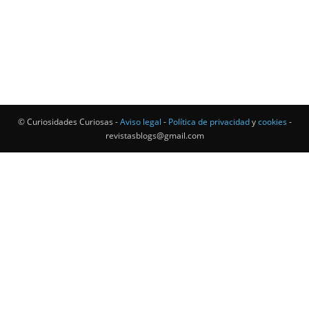
© Curiosidades Curiosas -
Aviso legal
-
Política de privacidad
y
cookies
-
revistasblogs@gmail.com