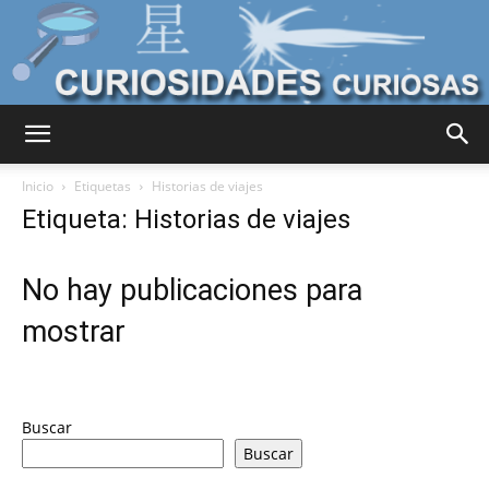
Curiosidades
Inicio
Etiquetas
Historias de viajes
Etiqueta: Historias de viajes
Curiosas
No hay publicaciones para
mostrar
del
Buscar
Mundo
Buscar