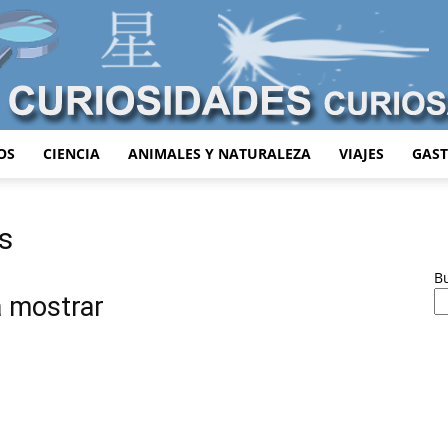
OS
CIENCIA
ANIMALES Y NATURALEZA
VIAJES
GAS
Curiosidades
s
B
a mostrar
Curiosas