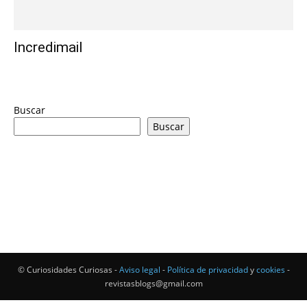
Incredimail
Buscar
Buscar
© Curiosidades Curiosas -
Aviso legal
-
Política de privacidad
y
cookies
-
revistasblogs@gmail.com