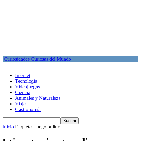
Curiosidades Curiosas del Mundo
Internet
Tecnologia
Videojuegos
Ciencia
Animales y Naturaleza
Viajes
Gastronomía
Inicio
Etiquetas
Juego online