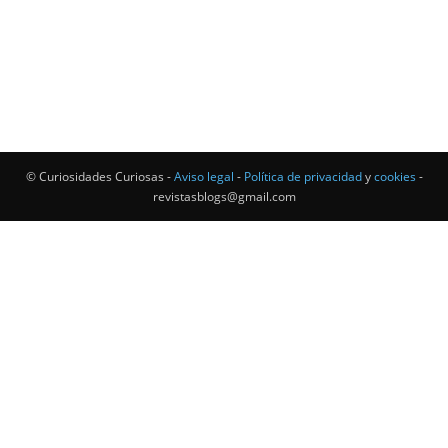
© Curiosidades Curiosas -
Aviso legal
-
Política de privacidad
y
cookies
-
revistasblogs@gmail.com