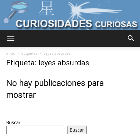
Curiosidades
Inicio
Etiquetas
Leyes absurdas
Etiqueta: leyes absurdas
Curiosas
No hay publicaciones para
mostrar
del
Buscar
Mundo
Buscar