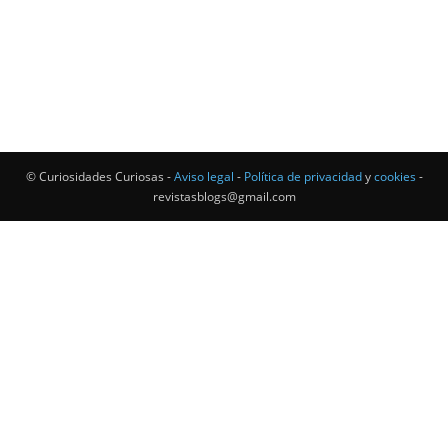
© Curiosidades Curiosas -
Aviso legal
-
Política de privacidad
y
cookies
-
revistasblogs@gmail.com