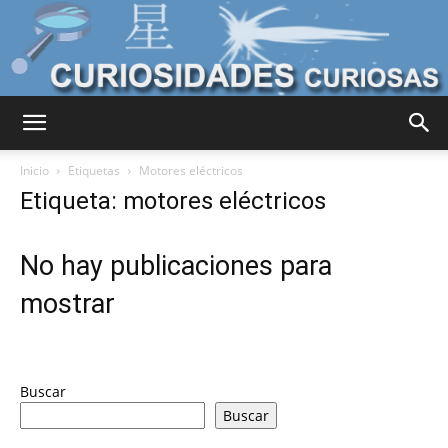
Curiosidades
Inicio
Etiquetas
Motores eléctricos
Etiqueta: motores eléctricos
Curiosas
No hay publicaciones para
mostrar
del
Buscar
Mundo
Buscar