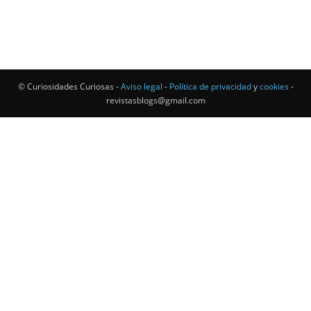
© Curiosidades Curiosas -
Aviso legal
-
Política de privacidad
y
cookies
-
revistasblogs@gmail.com