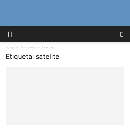
Curiosidades
Inicio
Etiquetas
Satelite
Curiosas
Etiqueta: satelite
del
Mundo