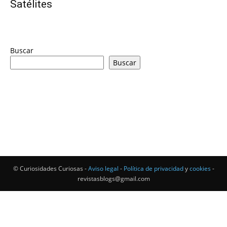
Satélites
Buscar
Buscar
© Curiosidades Curiosas -
Aviso legal
-
Política de privacidad
y
cookies
-
revistasblogs@gmail.com