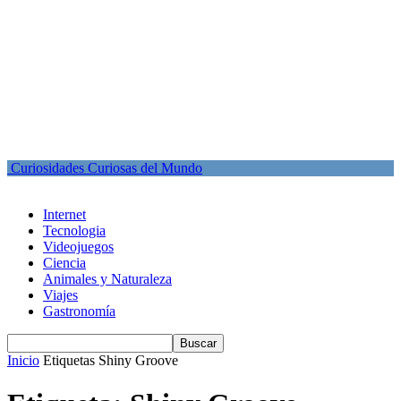
Curiosidades Curiosas del Mundo
Internet
Tecnologia
Videojuegos
Ciencia
Animales y Naturaleza
Viajes
Gastronomía
Inicio
Etiquetas
Shiny Groove