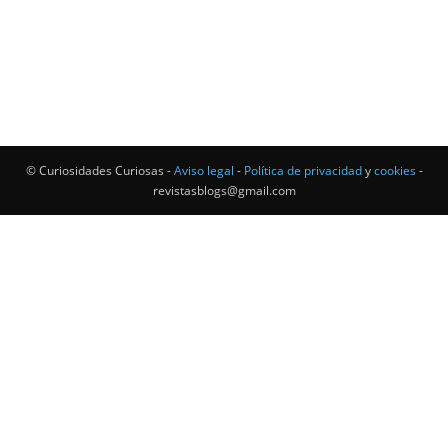
© Curiosidades Curiosas -
Aviso legal
-
Política de privacidad
y
cookies
-
revistasblogs@gmail.com