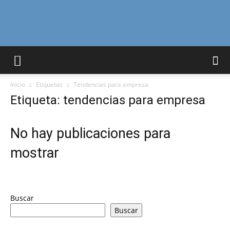
Curiosidades
Inicio
Etiquetas
Tendencias para empresa
Curiosas
Etiqueta: tendencias para empresa
No hay publicaciones para
del
mostrar
Mundo
Buscar
Buscar