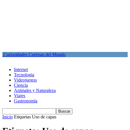
Curiosidades Curiosas del Mundo
Internet
Tecnologia
Videojuegos
Ciencia
Animales y Naturaleza
Viajes
Gastronomía
Inicio
Etiquetas
Uso de capas