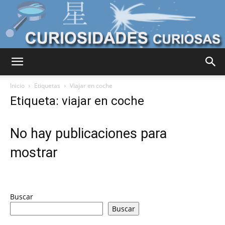
Curiosidades
Inicio
Etiquetas
Viajar en coche
Etiqueta: viajar en coche
Curiosas
No hay publicaciones para
mostrar
del
Buscar
Mundo
Buscar