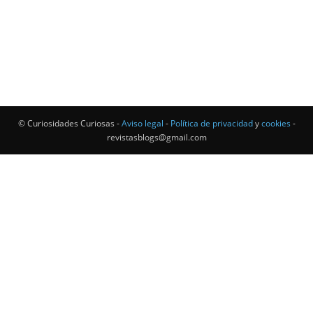
© Curiosidades Curiosas -
Aviso legal
-
Política de privacidad
y
cookies
-
revistasblogs@gmail.com