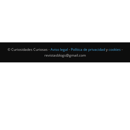
© Curiosidades Curiosas -
Aviso legal
-
Política de privacidad
y
cookies
-
revistasblogs@gmail.com