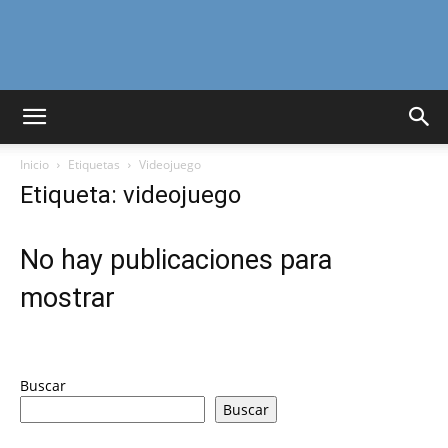
Curiosidades
Inicio
Etiquetas
Videojuego
Curiosas
Etiqueta: videojuego
No hay publicaciones para
del
mostrar
Mundo
Buscar
Buscar