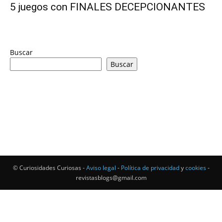
5 juegos con FINALES DECEPCIONANTES
Buscar
Buscar
© Curiosidades Curiosas -
Aviso legal
-
Política de privacidad
y
cookies
-
revistasblogs@gmail.com