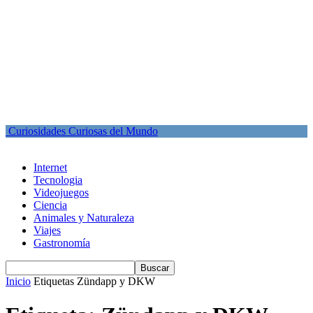
Curiosidades Curiosas del Mundo
Internet
Tecnologia
Videojuegos
Ciencia
Animales y Naturaleza
Viajes
Gastronomía
Inicio
Etiquetas
Zündapp y DKW