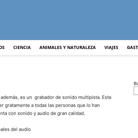
Curiosidades
OS
CIENCIA
ANIMALES Y NATURALEZA
VIAJES
GAS
Curiosas
B
y además, es un grabador de sonido multipista. Este
er gratamente a todas las personas que lo han
nta con sonido y audio de gran calidad.
del
ales del audio