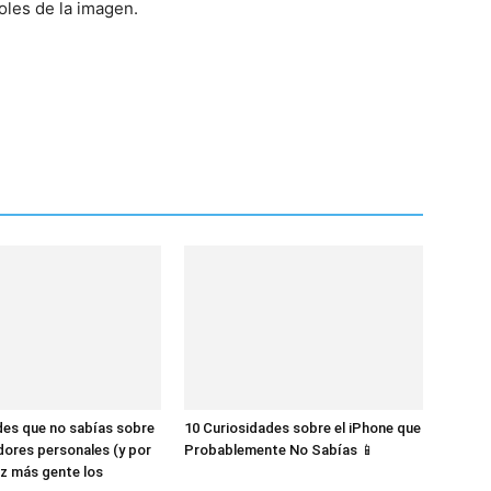
oles de la imagen.
des que no sabías sobre
10 Curiosidades sobre el iPhone que
dores personales (y por
Probablemente No Sabías 📱
z más gente los