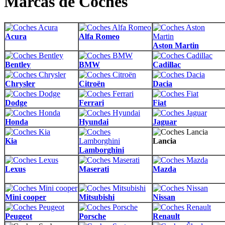
Marcas de Coches
Acura
Alfa Romeo
Aston Martin
Bentley
BMW
Cadillac
Chrysler
Citroën
Dacia
Dodge
Ferrari
Fiat
Honda
Hyundai
Jaguar
Kia
Lancia
Lamborghini
Lexus
Maserati
Mazda
Mini cooper
Mitsubishi
Nissan
Peugeot
Porsche
Renault