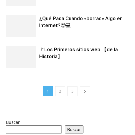
¿Qué Pasa Cuando «borras» Algo en
Internet?🧐💻
🚩Los Primeros sitios web 【de la
Historia】
1
2
3
Buscar
Buscar