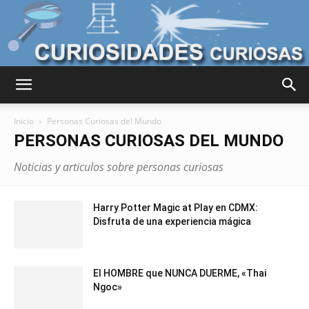
Curiosidades
Inicio
Personas Curiosas del Mundo
PERSONAS CURIOSAS DEL MUNDO
Curiosas
Noticias y articulos sobre personas curiosas
Harry Potter Magic at Play en CDMX:
del
Disfruta de una experiencia mágica
El HOMBRE que NUNCA DUERME, «Thai
Mundo
Ngoc»