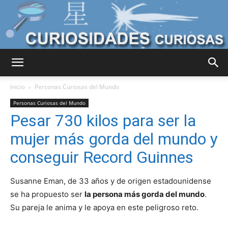
Curiosidades
Inicio
Personas Curiosas del Mundo
Personas Curiosas del Mundo
Pesar 730 kilos para ser la
Curiosas
mujer más gorda del mundo y
conseguir Record Guinnes
del
Susanne Eman, de 33 años y de origen estadounidense
se ha propuesto ser
la persona más gorda del mundo
.
Su pareja le anima y le apoya en este peligroso reto.
Mundo