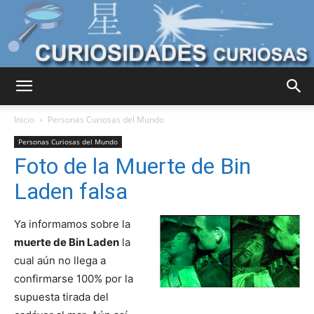
Curiosidades
Inicio
Personas Curiosas del Mundo
Personas Curiosas del Mundo
Foto de la Muerte de Bin
Curiosas
Laden falsa
Ya informamos sobre la
del
muerte de Bin Laden
la
cual aún no llega a
confirmarse 100% por la
Mundo
supuesta tirada del