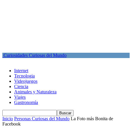
Curiosidades Curiosas del Mundo
Internet
Tecnologia
Videojuegos
Ciencia
Animales y Naturaleza
Viajes
Gastronomía
Inicio
Personas Curiosas del Mundo
La Foto más Bonita de
Facebook