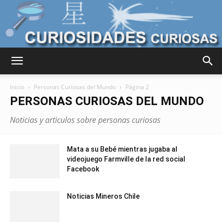
Curiosidades
Inicio
Personas Curiosas del Mundo
Página 2
PERSONAS CURIOSAS DEL MUNDO
Curiosas
Noticias y articulos sobre personas curiosas
Mata a su Bebé mientras jugaba al
del
videojuego Farmville de la red social
Facebook
Noticias Mineros Chile
Mundo