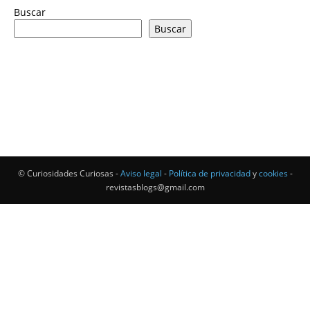
Buscar
Buscar
© Curiosidades Curiosas -
Aviso legal
-
Política de privacidad
y
cookies
-
revistasblogs@gmail.com