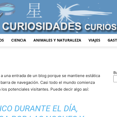
OS
CIENCIA
ANIMALES Y NATURALEZA
VIAJES
GAS
Curiosidades
B
e a una entrada de un blog porque se mantiene estática
la barra de navegación. Casi todo el mundo comienza
Curiosas
los potenciales visitantes. Puede decir algo así:
SICO DURANTE EL DÍA,