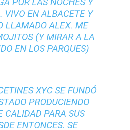
GA POR LAS NOCHES Y
del
. VIVO EN ALBACETE Y
O LLAMADO ALEX. ME
OJITOS (Y MIRAR A LA
Mundo
DO EN LOS PARQUES)
CETINES XYC SE FUNDÓ
 ESTADO PRODUCIENDO
E CALIDAD PARA SUS
SDE ENTONCES. SE