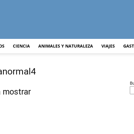
Curiosidades
OS
CIENCIA
ANIMALES Y NATURALEZA
VIAJES
GAS
ranormal4
Curiosas
B
a mostrar
del