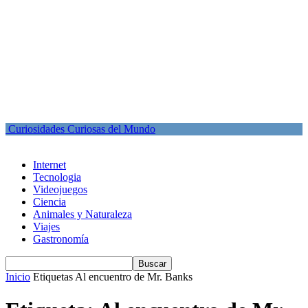
Curiosidades Curiosas del Mundo
Internet
Tecnologia
Videojuegos
Ciencia
Animales y Naturaleza
Viajes
Gastronomía
Inicio
Etiquetas
Al encuentro de Mr. Banks