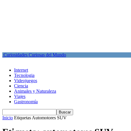
Curiosidades Curiosas del Mundo
Internet
Tecnologia
Videojuegos
Ciencia
Animales y Naturaleza
Viajes
Gastronomía
Inicio
Etiquetas
Automotores SUV