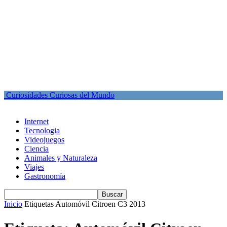
Curiosidades Curiosas del Mundo
Internet
Tecnologia
Videojuegos
Ciencia
Animales y Naturaleza
Viajes
Gastronomía
Inicio
Etiquetas
Automóvil Citroen C3 2013