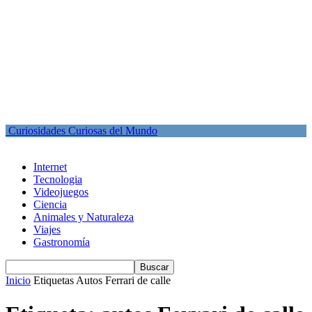
Curiosidades Curiosas del Mundo
Internet
Tecnologia
Videojuegos
Ciencia
Animales y Naturaleza
Viajes
Gastronomía
Inicio
Etiquetas
Autos Ferrari de calle