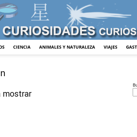
OS
CIENCIA
ANIMALES Y NATURALEZA
VIAJES
GAS
Curiosidades
ón
B
a mostrar
Curiosas