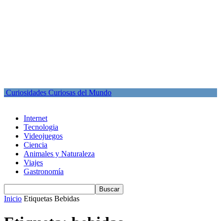
Curiosidades Curiosas del Mundo
Internet
Tecnologia
Videojuegos
Ciencia
Animales y Naturaleza
Viajes
Gastronomía
Inicio
Etiquetas
Bebidas