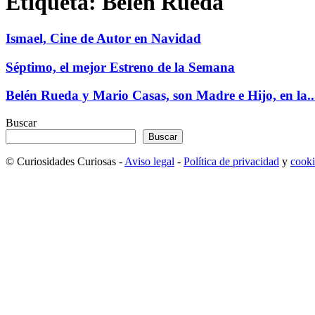
Etiqueta: Belén Rueda
Ismael, Cine de Autor en Navidad
Séptimo, el mejor Estreno de la Semana
Belén Rueda y Mario Casas, son Madre e Hijo, en la..
Buscar
Buscar
© Curiosidades Curiosas -
Aviso legal
-
Política de privacidad
y
cooki