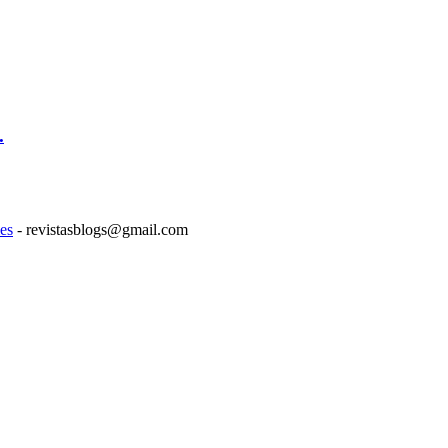
.
es
- revistasblogs@gmail.com