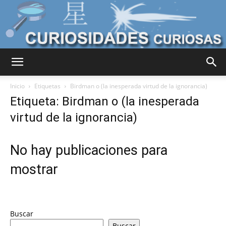
Curiosidades
Inicio
Etiquetas
Birdman o (la inesperada virtud de la ignorancia)
Etiqueta: Birdman o (la inesperada
virtud de la ignorancia)
Curiosas
No hay publicaciones para
del
mostrar
Mundo
Buscar
Buscar