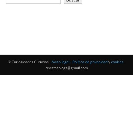
© Curiosidades Curiosas -
Aviso legal
-
Política de privacidad
y
cookies
-
revistasblogs@gmail.com