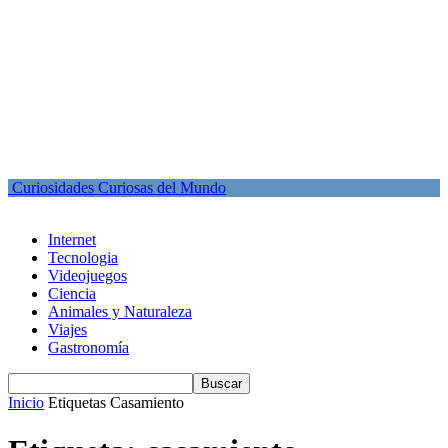
Curiosidades Curiosas del Mundo
Internet
Tecnologia
Videojuegos
Ciencia
Animales y Naturaleza
Viajes
Gastronomía
Inicio
Etiquetas
Casamiento