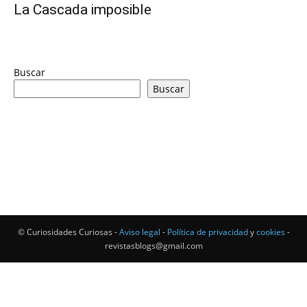
La Cascada imposible
Buscar
Buscar
© Curiosidades Curiosas -
Aviso legal
-
Política de privacidad
y
cookies
-
revistasblogs@gmail.com