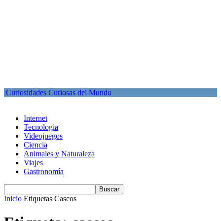
Curiosidades Curiosas del Mundo
Internet
Tecnologia
Videojuegos
Ciencia
Animales y Naturaleza
Viajes
Gastronomía
Inicio
Etiquetas
Cascos