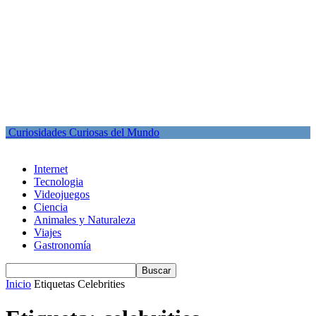
Curiosidades Curiosas del Mundo
Internet
Tecnologia
Videojuegos
Ciencia
Animales y Naturaleza
Viajes
Gastronomía
Inicio
Etiquetas
Celebrities