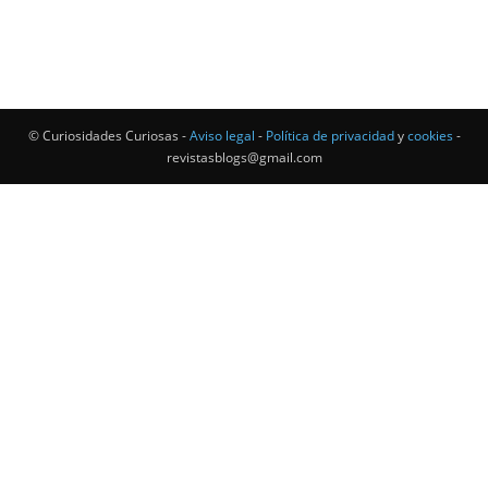
© Curiosidades Curiosas -
Aviso legal
-
Política de privacidad
y
cookies
-
revistasblogs@gmail.com