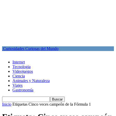
Curiosidades Curiosas del Mundo
Internet
Tecnologia
Videojuegos
Ciencia
Animales y Naturaleza
Viajes
Gastronomía
Inicio
Etiquetas
Cinco veces campeón de la Fórmula 1