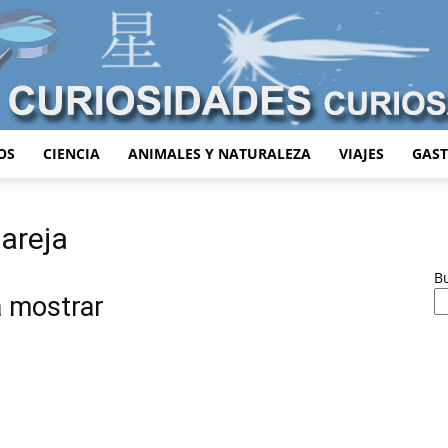
OS
CIENCIA
ANIMALES Y NATURALEZA
VIAJES
GAS
Curiosidades
pareja
B
a mostrar
Curiosas