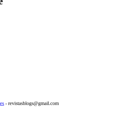
e
es
- revistasblogs@gmail.com