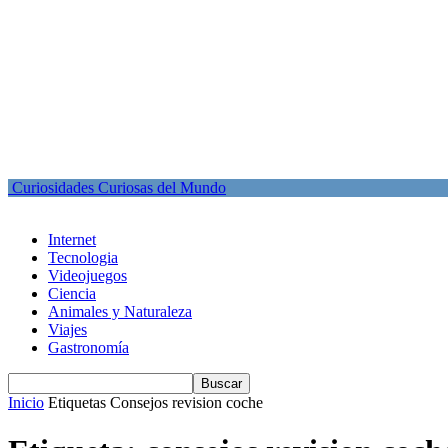
Curiosidades Curiosas del Mundo
Internet
Tecnologia
Videojuegos
Ciencia
Animales y Naturaleza
Viajes
Gastronomía
Inicio
Etiquetas
Consejos revision coche