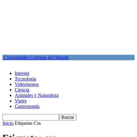
Curiosidades Curiosas del Mundo
Internet
Tecnologia
Videojuegos
Ciencia
Animales y Naturaleza
Viajes
Gastronomía
Inicio
Etiquetas
Css