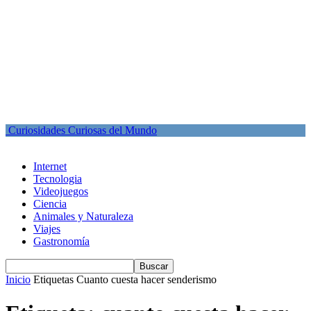
Curiosidades Curiosas del Mundo
Internet
Tecnologia
Videojuegos
Ciencia
Animales y Naturaleza
Viajes
Gastronomía
Inicio
Etiquetas
Cuanto cuesta hacer senderismo