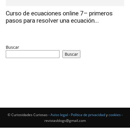
Curso de ecuaciones online 7– primeros
pasos para resolver una ecuación...
Buscar
Buscar
© Curiosidades Curiosas -
Aviso legal
-
Política de privacidad
y
cookies
-
revistasblogs@gmail.com