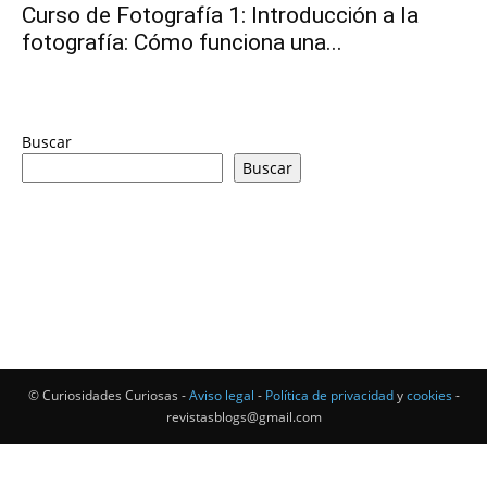
Curso de Fotografía 1: Introducción a la
fotografía: Cómo funciona una...
Buscar
Buscar
© Curiosidades Curiosas -
Aviso legal
-
Política de privacidad
y
cookies
-
revistasblogs@gmail.com