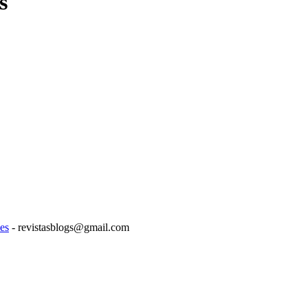
s
es
- revistasblogs@gmail.com