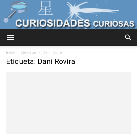
Curiosidades
Inicio
Etiquetas
Dani Rovira
Etiqueta: Dani Rovira
Curiosas
del
Mundo