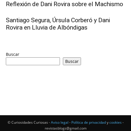
Reflexión de Dani Rovira sobre el Machismo
Santiago Segura, Úrsula Corberó y Dani
Rovira en Lluvia de Albóndigas
Buscar
Buscar
© Curiosidades Curiosas -
Aviso legal
-
Política de privacidad
y
cookies
-
revistasblogs@gmail.com