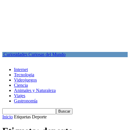
Curiosidades Curiosas del Mundo
Internet
Tecnologia
Videojuegos
Ciencia
Animales y Naturaleza
Viajes
Gastronomía
Inicio
Etiquetas
Deporte