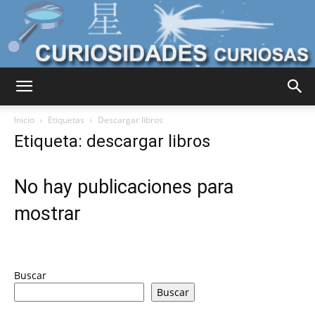
Curiosidades
Inicio
Etiquetas
Descargar libros
Etiqueta: descargar libros
Curiosas
No hay publicaciones para
mostrar
del
Buscar
Mundo
Buscar