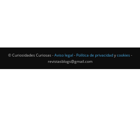
© Curiosidades Curiosas -
Aviso legal
-
Política de privacidad
y
cookies
-
revistasblogs@gmail.com